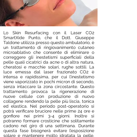
Lo Skin Resurfacing con il Laser CO2
SmartXide Punto, che il Dott. Giuseppe
Taldone utilizza presso questo ambulatorio, è
un trattamento di ringiovanimento cutaneo
microablativo che consente di eliminare o
correggere gli inestetismi superficiali della
pelle quali cicatrici da acne o di altra natura,
cheratosi e macchie solari, rughe sottili. La
luce emessa dal laser frazionato CO2 è
intensa e rapidissima, per cui l’inestetismo
viene vaporizzato in pochi micron di secondo,
senza intaccare la zona circostante. Questo
trattamento provoca la rigenerazione di
nuove cellule con produzione di nuovo
collagene rendendo la pelle più liscia, tonica
ed elastica. Nel periodo post-operatorio si
potrà verificare bruciore nelle prime 24 ore e
gonfiore nei primi 3-4 giorni. Inoltre si
potranno formare crosticine che solitamente
cadono nel giro di una settimana. Durante
questa fase bisognerà evitare l’esposizione
solare e mantenere molto idratata la pelle.