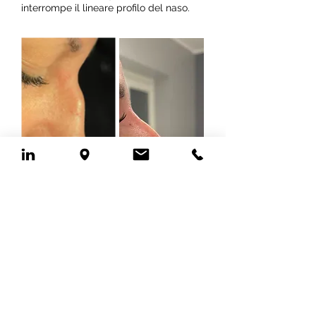
interrompe il lineare profilo del naso.
Il solco lacrimale è la zona che si trova
fra il naso e l’occhio, è molto delicata e
con l’invecchiamento si accentua,
dando origine alla comparsa delle
cosiddette borse sotto-oculari che
conferiscono agli occhi un aspetto