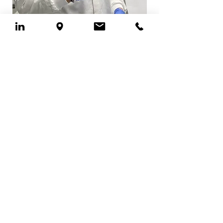
L’ambulatorio medico del Dott.
Giuseppe Taldone è dotato di Autoclave
Tecno-Gaz Europa B Evo, con sistema di
vuoto frazionato per la sterilizzazione
degli strumenti chirurgici. Tutti i cicli
sono completamente automatici, tutte
le fasi vengono gestite dall’evoluta
scheda completa di un potente
microprocessore. I cicli a temperatura
134°C sono normalmente utilizzati per la
sterilizzazione di materiali solidi e ferrosi,
quelli a temperatura 121°C sono utilizzati
per termoplastici, tessuti e materiali
sensibili. L’Autoclave è completa di un
dispositivo per il costante controllo e
monitoraggio dei cicli di sterilizzazione.
Se qualcosa non funziona e pregiudica il
ciclo di sterilizzazione l’apparecchiatura
viene immediatamente bloccata e
tramite un messaggio viene visualizzata