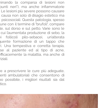
rminando la comparsa di lesioni non
punti neri”), ma anche infiammatorie
i). Le lesioni più severe possono causare
ali, causa non solo di disagio estetico ma
i psicosociali. Questa patologia, spesso
une con il termine di "brufoli", compare
le, sul dorso e sul petto. Varie sono le
cui l’aumentata produzione di sebo, la
 follicoli pilo-sebacei, un’alterata
eguente formazione di un tappo che
ari. Una tempestiva e corretta terapia,
ase al paziente ed al tipo di acne,
fficacemente la malattia, ma anche di
ziali.
re a prescrivere le cure più adeguate,
enti ambulatoriali che consentono di
possibile, i migliori risultati sia dal
tico.