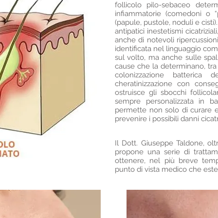
follicolo pilo-sebaceo dete
infiammatorie (comedoni o “
(papule, pustole, noduli e cist
antipatici inestetismi cicatrizi
anche di notevoli ripercussion
identificata nel linguaggio com
sul volto, ma anche sulle spal
cause che la determinano, tra 
colonizzazione batterica dei
cheratinizzazione con cons
ostruisce gli sbocchi follicol
sempre personalizzata in b
permette non solo di curare e
prevenire i possibili danni cicatri
Il Dott. Giuseppe Taldone, olt
propone una serie di trattam
ottenere, nel più breve tempo 
punto di vista medico che este