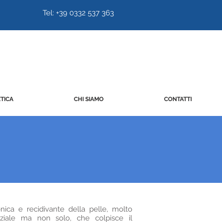
Tel:
+39 0332 537 363
TICA
CHI SIAMO
CONTATTI
onica e recidivante della pelle, molto
nziale ma non solo, che colpisce il